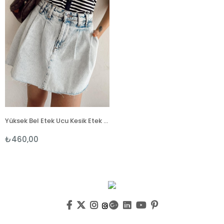
Yüksek Bel Etek Ucu Kesik Etek Görünümlü Denim Şort Etek-Buz Mavi
₺460,00