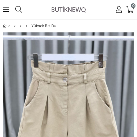
0
Yüksek Bel Duble Paça Gabardin Şort-Bej