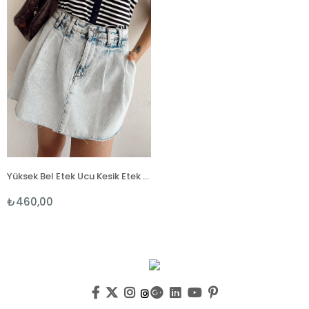
Yüksek Bel Etek Ucu Kesik Etek Görünümlü Denim Şort Etek-Buz Mavi
₺460,00